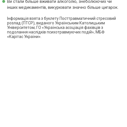
Ви стали більше вживати алкоголю, знеболюючих чи
інших медикаментів, викурювати значно більше цигарок.
Інформація взята з буклету Посттравматичний стресовий
розлад (ПТСР), виданого Українським Католицьким
Університетом; ГО «Українська асоціація фахівців з
подолання наслідків психотравмуючих подій»; МБФ
«Карітас України».