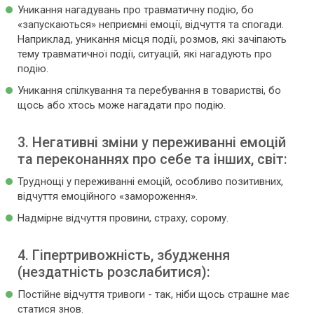
Уникання нагадувань про травматичну подію, бо
«запускаються» неприємні емоції, відчуття та спогади.
Наприклад, уникання місця події, розмов, які зачіпають
тему травматичної події, ситуацій, які нагадують про
подію.
Уникання спілкування та перебування в товаристві, бо
щось або хтось може нагадати про подію.
3. Негативні зміни у переживанні емоцій
та переконаннях про себе та інших, світ:
Труднощі у переживанні емоцій, особливо позитивних,
відчуття емоційного «замороження».
Надмірне відчуття провини, страху, сорому.
4. Гіпертривожність, збудження
(нездатність розслабитися):
Постійне відчуття тривоги - так, ніби щось страшне має
статися знов.