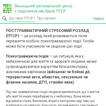
Що таке ПТСР?
Про проект
Увійти
ПОСТТРАВМАТИЧНИЙ СТРЕСОВИЙ РОЗЛАД
(ПТСР)
— це розлад, який розвивається після
пережиття особою психотравмуючої події. Особа
може бути учасником чи свідком цієї події.
Психотравмуюча подія
— це ситуація, яка є
небезпечною для життя та здоров'я людини, може
супроводжуватися відчуттям безсилля,страху,
жахливими картинами
(військові чи бойові дії,
терористичні акти, вбивства, сексуальне чи
фізичне насилля, ДТП, стихійні лиха).
Під час травматичної події людина хвилюється, що її життя
або життя інших перебувають у небезпеці. Вона може
відчувати страх, безсилля, втрату контролю над тим, що
відбувається навколо. Більшість людей мають такі реакції