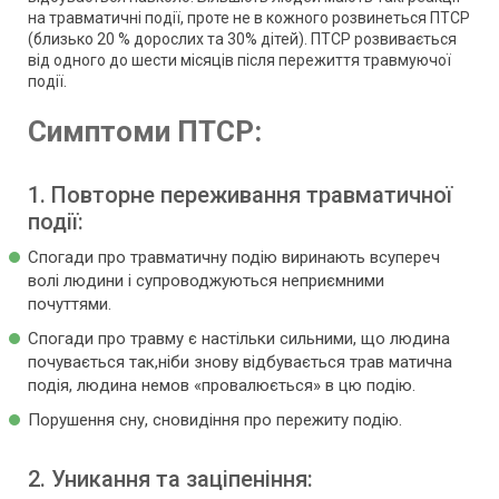
на травматичні події, проте не в кожного розвинеться ПТСР
(близько 20 % дорослих та 30% дітей). ПТСР розвивається
від одного до шести місяців після пережиття травмуючої
події.
Симптоми ПТСР:
1. Повторне переживання травматичної
події:
Спогади про травматичну подію виринають всупереч
волі людини і супроводжуються неприємними
почуттями.
Спогади про травму є настільки сильними, що людина
почувається так,ніби знову відбувається трав матична
подія, людина немов «провалюється» в цю подію.
Порушення сну, сновидіння про пережиту подію.
2. Уникання та заціпеніння: