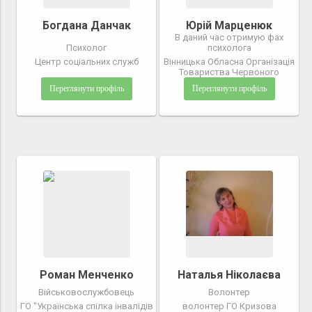
Богдана Данчак
Юрій Марценюк
В даний час отримую фах
Психолог
психолога
Центр соціальних служб
Вінницька Обласна Організація
Товариства Червоного
Переглянути профіль
Переглянути профіль
Роман Менченко
Наталья Ніколаєва
Військовослужбовець
Волонтер
ГО "Українська спілка інвалiдiв
волонтер ГО Кризова