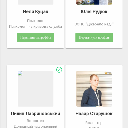
Неля Куцак
Юлія Рудюк
Психолог
ВОПО "Джерело надії"
Психологічна кризова служба
Переглянути профіль
Переглянути профіль
Пилип Лавриновський
Назар Старушок
Волонтер
Волонтер
Донецький національний