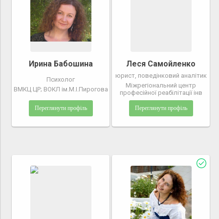
Ирина Бабошина
Леся Самойленко
юрист, поведінковий аналітик
Психолог
Міжрегіональний центр
ВМКЦ ЦР; ВОКЛ ім.М.І.Пирогова
професійної реабілітації інв
Переглянути профіль
Переглянути профіль