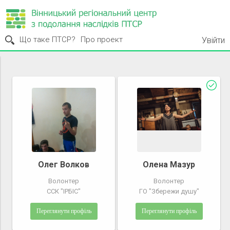
Що таке ПТСР?
Про проект
Увійти
Олег Волков
Олена Мазур
Волонтер
Волонтер
ССК "ІРБІС"
ГО "Збережи душу"
Переглянути профіль
Переглянути профіль