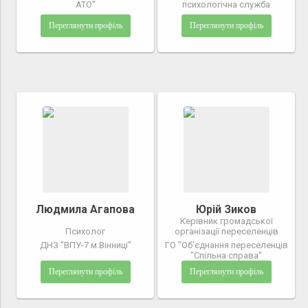
АТО"
психологічна служба
Переглянути профіль
Переглянути профіль
Людмила Агапова
Юрій Зиков
Керівник громадської
Психолог
організації переселенців
ДНЗ "ВПУ-7 м.Вінниці"
ГО "Об'єднання переселенців
"Спільна справа"
Переглянути профіль
Переглянути профіль