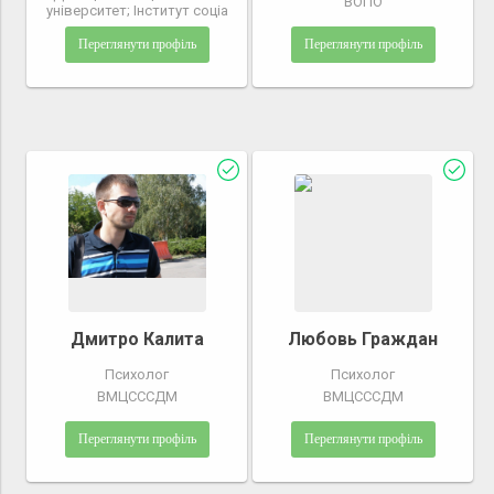
ВОПО
університет; Інститут соціа
Переглянути профіль
Переглянути профіль
Дмитро Калита
Любовь Граждан
Психолог
Психолог
ВМЦСССДМ
ВМЦСССДМ
Переглянути профіль
Переглянути профіль