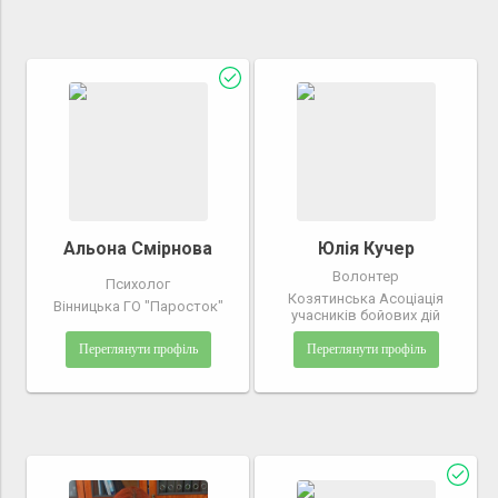
Альона Смірнова
Юлія Кучер
Волонтер
Психолог
Козятинська Асоціація
Вінницька ГО "Паросток"
учасників бойових дій
Переглянути профіль
Переглянути профіль