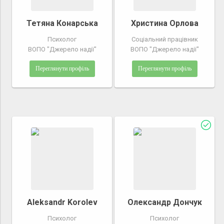
Тетяна Конарська
Христина Орлова
Психолог
Соціальний працівник
ВОПО "Джерело надії"
ВОПО "Джерело надії"
Переглянути профіль
Переглянути профіль
Aleksandr Korolev
Олександр Дончук
Психолог
Психолог