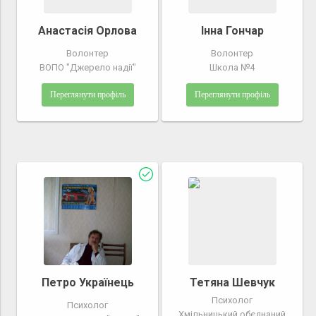
Анастасія Орлова
Інна Гончар
Волонтер
Волонтер
ВОПО "Джерело надії"
Школа №4
Переглянути профіль
Переглянути профіль
Петро Українець
Тетяна Шевчук
Психолог
Психолог
Хмільницький обєднаний